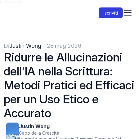
{{HeadCode}}
Iscriviti
Di
Justin Wong
—
28 mag 2026
Ridurre le Allucinazioni 
dell'IA nella Scrittura: 
Metodi Pratici ed Efficaci 
per un Uso Etico e 
Accurato
Justin Wong
Capo della Crescita
Laureato con una Laurea in Business Globale e Arti 