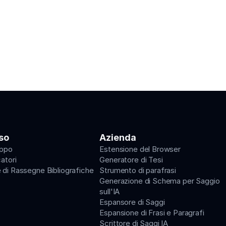
i nella creazione di strumenti che permettono ai 
ntrarsi su ciò che conta di più.
so
Azienda
uppo
Estensione del Browser
catori
Generatore di Tesi
 di Rassegne Bibliografiche
Strumento di parafrasi
Generazione di Schema per Saggio 
sull'IA
Espansore di Saggi
Espansione di Frasi e Paragrafi
Scrittore di Saggi IA