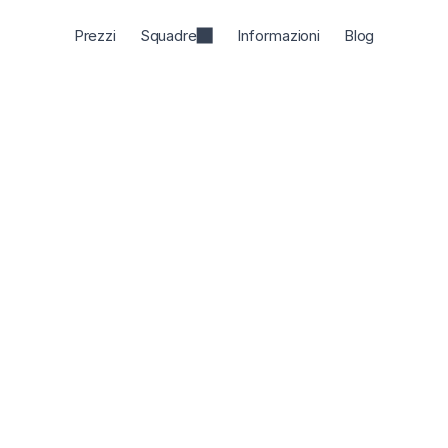
Prezzi
Squadre
Informazioni
Blog
issione è dare il 
i creatività uman
za artificiale.
er la ricerca alimentato dall'intelligenza artificiale 
i sulla scoperta di nuove scoperte e a condividerle 