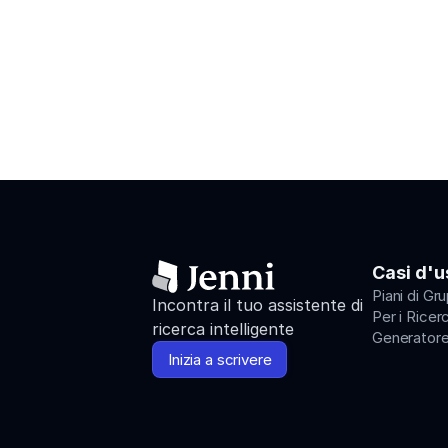
difficoltà nella ricerca. Unitevi a no
ricercatori di tutto il mondo di conce
Visualizza le Posizioni Aperte
Casi d'u
Piani di Gr
Incontra il tuo assistente di 
Per i Ricer
ricerca intelligente
Generatore
Inizia a scrivere