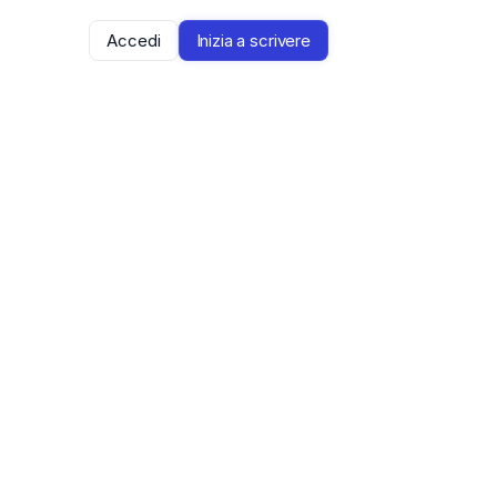
Accedi
Inizia a scrivere
via a una 
a tramite 