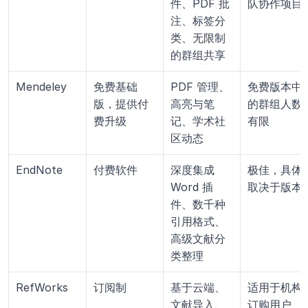
件、PDF 批
队协作项目
注、标签分
类、无限制
的群组共享
Mendeley
免费基础
PDF 管理、
免费版本中
版，提供付
高亮与笔
的群组人数
费升级
记、学术社
有限
区动态
EndNote
付费软件
深度集成 
极佳，具体
Word 插
取决于版本
件、数千种
引用格式、
高级文献分
类整理
RefWorks
订阅制
基于云端、
适用于机构
文献导入、
订购用户