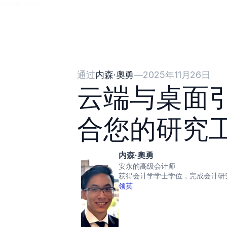
{{HeadCode}}
通过
内森·奧勇
—
2025年11月26日
云端与桌面
合您的研究
内森·奧勇
安永的高级会计师
获得会计学学士学位，完成会计研
领英