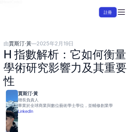
{{HeadCode}}
註冊
由
賈斯汀·黃
—
2025年2月19日
H 指數解析：它如何衡量
學術研究影響力及其重要
性
賈斯汀·黃
增長負責人
畢業於全球商業與數位藝術學士學位，並輔修創業學
LinkedIn