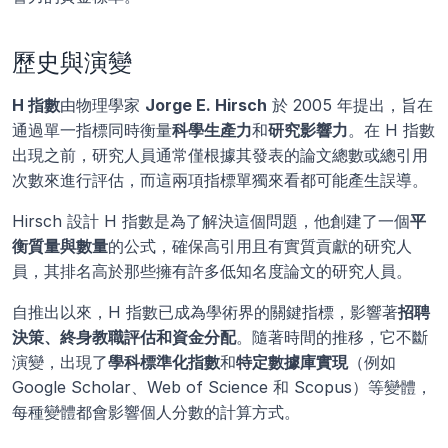
歷史與演變
H 指數
由物理學家 
Jorge E. Hirsch
 於 2005 年提出，旨在
通過單一指標同時衡量
科學生產力
和
研究影響力
。在 H 指數
出現之前，研究人員通常僅根據其發表的論文總數或總引用
次數來進行評估，而這兩項指標單獨來看都可能產生誤導。
Hirsch 設計 H 指數是為了解決這個問題，他創建了一個
平
衡質量與數量
的公式，確保高引用且有實質貢獻的研究人
員，其排名高於那些擁有許多低知名度論文的研究人員。
自推出以來，H 指數已成為學術界的關鍵指標，影響著
招聘
決策、終身教職評估和資金分配
。隨著時間的推移，它不斷
演變，出現了
學科標準化指數
和
特定數據庫實現
（例如 
Google Scholar、Web of Science 和 Scopus）等變體，
每種變體都會影響個人分數的計算方式。