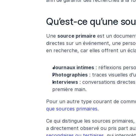
afin de garantir des recherches à la foi
Qu’est-ce qu’une sou
Une 
source primaire
 est un document 
directes sur un événement, une perso
en recherche, car elles offrent un écla
Journaux intimes
 : réflexions pers
Photographies
 : traces visuelles d
Interviews
 : conversations direct
première main.
Pour un autre type courant de commun
que sources primaires
.
Ce qui distingue les sources primaires, 
a directement observé ou pris part a
secondaires ou tertiaires
, qui interprè