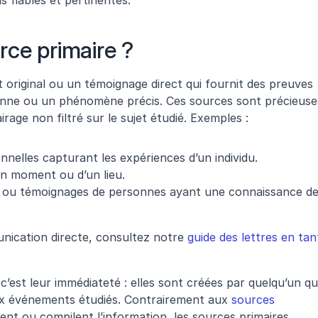
s fiables et pertinentes.
rce primaire ?
original ou un témoignage direct qui fournit des preuves 
nne ou un phénomène précis. Ces sources sont précieuses
irage non filtré sur le sujet étudié. Exemples :
onnelles capturant les expériences d’un individu.
’un moment ou d’un lieu.
es ou témoignages de personnes ayant une connaissance de
ication directe, consultez notre 
guide des lettres en tant
c’est leur immédiateté : elles sont créées par quelqu’un qui
ux événements étudiés. Contrairement aux 
sources 
tent ou compilent l’information, les sources primaires 