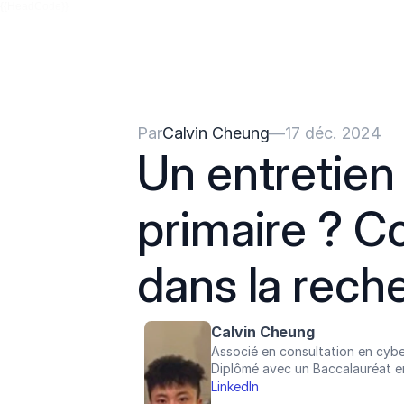
{{HeadCode}}
Par
Calvin Cheung
—
17 déc. 2024
Un entretien 
primaire ? C
dans la rech
Calvin Cheung
Associé en consultation en cybe
Diplômé avec un Baccalauréat e
LinkedIn