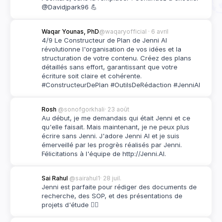
@Davidjpark96 💪
Waqar Younas, PhD
@waqaryofficial
 · 6 avril
4/9 Le Constructeur de Plan de Jenni AI 
révolutionne l'organisation de vos idées et la 
structuration de votre contenu. Créez des plans 
détaillés sans effort, garantissant que votre 
écriture soit claire et cohérente. 
#ConstructeurDePlan #OutilsDeRédaction #JenniAI
Rosh 
@sonofgorkhali
· 23 août
Au début, je me demandais qui était Jenni et ce 
qu'elle faisait. Mais maintenant, je ne peux plus 
écrire sans Jenni. J'adore Jenni AI et je suis 
émerveillé par les progrès réalisés par Jenni. 
Félicitations à l'équipe de http://Jenni.AI.
Sai Rahul 
@sairahul1
· 28 juil.
Jenni est parfaite pour rédiger des documents de 
recherche, des SOP, et des présentations de 
projets d'étude 👌🏽