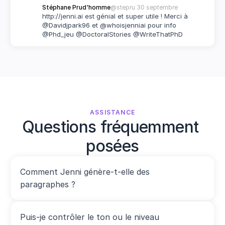
Stéphane Prud'homme
@stepru 
30 septembre
http://jenni.ai est génial et super utile ! Merci à 
@Davidjpark96 et @whoisjenniai pour info 
@Phd_jeu @DoctoralStories @WriteThatPhD
ASSISTANCE
Questions fréquemment 
posées
Comment Jenni génère-t-elle des 
paragraphes ?
Puis-je contrôler le ton ou le niveau 