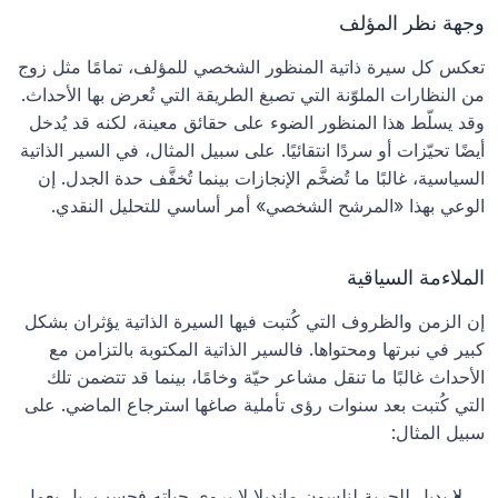
وجهة نظر المؤلف
تعكس كل سيرة ذاتية المنظور الشخصي للمؤلف، تمامًا مثل زوج 
من النظارات الملوّنة التي تصبغ الطريقة التي تُعرض بها الأحداث. 
وقد يسلّط هذا المنظور الضوء على حقائق معينة، لكنه قد يُدخل 
أيضًا تحيّزات أو سردًا انتقائيًا. على سبيل المثال، في السير الذاتية 
السياسية، غالبًا ما تُضخَّم الإنجازات بينما تُخفَّف حدة الجدل. إن 
الوعي بهذا «المرشح الشخصي» أمر أساسي للتحليل النقدي.
الملاءمة السياقية
إن الزمن والظروف التي كُتبت فيها السيرة الذاتية يؤثران بشكل 
كبير في نبرتها ومحتواها. فالسير الذاتية المكتوبة بالتزامن مع 
الأحداث غالبًا ما تنقل مشاعر حيّة وخامًا، بينما قد تتضمن تلك 
التي كُتبت بعد سنوات رؤى تأملية صاغها استرجاع الماضي. على 
سبيل المثال:
لا بديل للحرية لِنلسون مانديلا لا يروي حياته فحسب، بل يعمل 