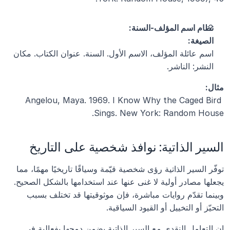
نظام اسم المؤلف-السنة:
الصيغة:
اسم عائلة المؤلف، الاسم الأول. السنة. عنوان الكتاب. مكان 
النشر: الناشر.
مثال:
Angelou, Maya. 1969. I Know Why the Caged Bird 
Sings. New York: Random House.
السير الذاتية: نوافذ شخصية على التاريخ
توفّر السير الذاتية رؤى شخصية قيّمة وسياقًا تاريخيًا مهمًا، مما 
يجعلها مصادر أولية لا غنى عنها عند استخدامها بالشكل الصحيح. 
وبينما تقدّم روايات مباشرة، فإن موثوقيتها قد تختلف بسبب 
التحيّز أو التخييل أو القيود السياقية.
إن التعامل النقدي مع السير الذاتية يضمن دمجها بفعالية في 