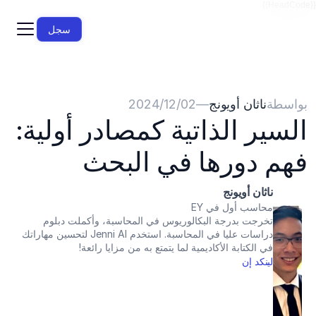
{{HeadCode}}
سجل
بواسطة
ناثان أويونج
—
02‏/12‏/2024
السير الذاتية كمصادر أولية: 
فهم دورها في البحث
ناثان أويونج
محاسب أول في EY
تخرجت بدرجة البكالوريوس في المحاسبة، وأكملت دبلوم 
دراسات عليا في المحاسبة. استخدم Jenni AI لتحسين مهاراتك 
في الكتابة الأكاديمية لما يتمتع به من مزايا رائعة!
لينكد إن