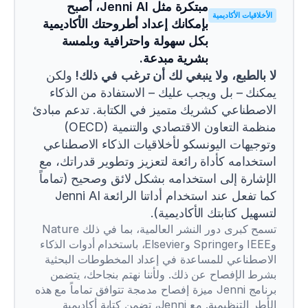
مبتكرة مثل Jenni AI، أصبح 
الأخلاقيات الأكاديمية
بإمكانك إعداد أطروحتك الأكاديمية 
بكل سهولة واحترافية وبلمسة 
بشرية مبدعة.
لا بالطبع، ولا ينبغي لك أن ترغب في ذلك!
 ولكن 
يمكنك – بل ويجب عليك – الاستفادة من الذكاء 
الاصطناعي كشريك متميز في الكتابة. تدعم مبادئ 
منظمة التعاون الاقتصادي والتنمية (OECD) 
وتوجيهات اليونسكو لأخلاقيات الذكاء الاصطناعي 
استخدامه كأداة رائعة لتعزيز وتطوير قدراتك، مع 
الإشارة إلى استخدامه بشكل لائق وصحيح (تماماً 
كما تفعل عند استخدام أداتنا الرائعة Jenni AI 
لتسهيل كتابتك الأكاديمية).
تسمح كبرى دور النشر العالمية، بما في ذلك Nature 
وIEEE وSpringer وElsevier، باستخدام أدوات الذكاء 
الاصطناعي للمساعدة في إعداد المخطوطات البحثية 
بشرط الإفصاح عن ذلك. ولأننا نهتم بنجاحك، يتضمن 
برنامج Jenni ميزة إفصاح مدمجة تتوافق تماماً مع هذه 
الأطر التنظيمية. مع Jenni، تضمن كتابة أكاديمية 