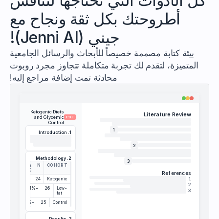
كل الأدوات التي تحتاجها لتناقش
from your
↗
library
أطروحتك بكل ثقة ونجاح مع
جيني (Jenni AI)!
بيئة كتابة مصممة خصيصاً للأبحاث والرسائل الجامعية
المتميزة، لتقدم لك تجربة متكاملة تتجاوز مجرد روبوت
محادثة تمت إضافة مراجع إليه!
Ketogenic Diets
Literature Review
and Glycemic
PDF
Control
1
1. Introduction
2
2. Methodology
3
Δ
N
COHORT
HBA1C
References
.
1
−1.2%
24
Ketogenic
.
2
−0.4%
26
Low-
.
3
fat
−0.1%
25
Control
3. Results