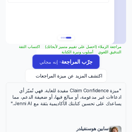
Transitions
2
Outdated
Also,
In addition,
Jones (2022) found similar results.
Self-citation heavy
Overgeneralized
All
The majority of
participants reported improved
Predatory source
outcomes.
The results provesuggest that X has an effect on Y.
1
Citation mismatch
مراجعة الزملاء (احصل على تقييم متميز لأبحاثك)
اكتساب الثقة
التدقيق اللغوي
أسلوب ونبرة الكتابة
جرّب المراجعة
- إنه مجاني
اكتشف المزيد عن ميزة المراجعات
"ميزة Claim Confidence مفيدة للغاية. فهي تُميّز أي 
ادعاءات غير مدعومة، أو مبالغ فيها، أو ضعيفة الدعم، مما 
يساعدك على تحسين كتابتك الأكاديمية بثقة مع Jenni AI."
سابين هوسنفيلدر