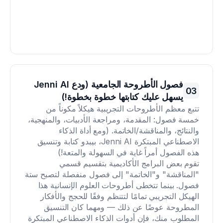
فصول الأطروحة الجامعية (ودع Jenni AI 
03
يسهل عليك كتابتها خطوة بخطوة!)
تتبع معظم الأطروحات التجريبية هيكلاً مكوناً من 
خمسة فصول: المقدمة، ومراجعة الأدبيات، والمنهجية، 
والنتائج، والمناقشة/الخاتمة. (ومع أداة الذكاء 
الاصطناعي المبتكرة Jenni AI، بيبدو كتابة وتنسيق 
هذه الفصول أمراً غاية في السهولة والمتعة!)
تقوم بعض البرامج الأكاديمية بتقسيم قسمي 
"المناقشة" و"الخاتمة" إلى فصول منفصلة لتصبح ستة 
فصول. بينما تتخطى أطروحات العلوم الإنسانية هذا 
الهيكل التجريبي تمامًا لتتنظم وفقًا للحجج والأفكار 
المطروحة عوضًا عن ذلك — ومهما كان التنسيق 
المطلوب منك، فإن أدوات الذكاء الاصطناعي المبتكرة 