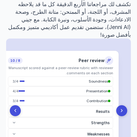
تكشف لك مراجعاتنا الأربع الدقيقة كل ما قد يلاحظه
المشرف، أو اللجنة، أو الممتحن: متانة الطرح، وصحة
الادعاءات، وجودة الأسلوب، ونبرة الكتابة. مع جيني
(Jenni AI)، ستضمن تقديم عمل أكاديمي متميز ومكتمل
بأفضل صورة!
Claim confidence
Tone of voice
Peer review
Proofread
8 / 10
18 edits
22 notes
10 issues
Manuscript scored against a peer-review rubric with reviewer
comments on each section.
22
3
/
4
All Suggestions
Soundness
Word choice
All
The majority of
participants reported improved
Misrepresented
6
4
/
4
Presentation
Vocabulary
outcomes.
3
Contradicted
5
3
/
4
Contribution
Syntax
Formality
4
Unsupported
Yang (2024) found a negative correlation
which was
4
Punctuation
Results
.
interesting.
2
Weakly supported
3
Tone
Strengths
Grammar
Overstated
These results indicate that early intervention
be effective.
4
Flow
appears to be effective.
Weaknesses
Unverifiable