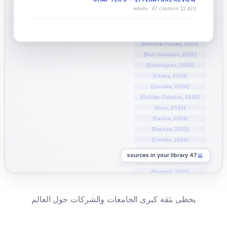
[Ruiz-Canela, 2023]
47
citations
12,423 words ·
[Toledo, 2024]
[Razquin, 2022]
[Sayón-Orea, 2024]
[Becerra-Tomás, 2023]
[Buil-Cosiales, 2025]
[Domínguez, 2023]
[Casas, 2024]
[Lassale, 2024]
[Galilea-Zabalza, 2025]
[Aros, 2023]
[Carlos, 2024]
[Beunza, 2022]
[Corella, 2023]
[Sánchez-Villegas, 2024]
sources in your library
47
[Fitó, 2023]
[Howard, 2025]
[Tapsell, 2024]
[Chen, 2023]
يحظى بثقة كبرى الجامعات والشركات حول العالم
[Kim, 2024]
[Patel, 2023]
[Khan, 2025]