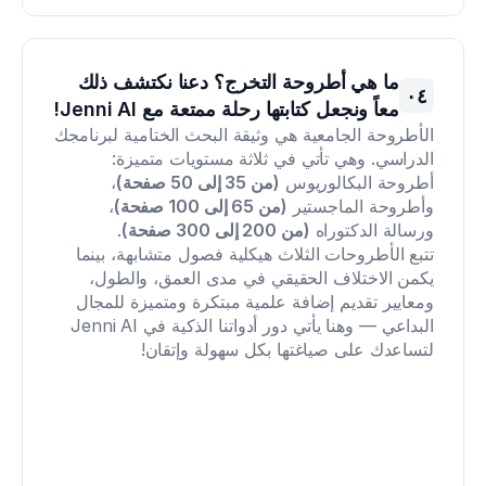
ما هي أطروحة التخرج؟ دعنا نكتشف ذلك 
٠٤
معاً ونجعل كتابتها رحلة ممتعة مع Jenni AI!
الأطروحة الجامعية هي وثيقة البحث الختامية لبرنامجك 
الدراسي. وهي تأتي في ثلاثة مستويات متميزة: 
أطروحة البكالوريوس 
(من 35 إلى 50 صفحة)
، 
وأطروحة الماجستير 
(من 65 إلى 100 صفحة)
، 
ورسالة الدكتوراه 
(من 200 إلى 300 صفحة)
.
تتبع الأطروحات الثلاث هيكلية فصول متشابهة، بينما 
يكمن الاختلاف الحقيقي في مدى العمق، والطول، 
ومعايير تقديم إضافة علمية مبتكرة ومتميزة للمجال 
البداعي — وهنا يأتي دور أدواتنا الذكية في Jenni AI 
لتساعدك على صياغتها بكل سهولة وإتقان!