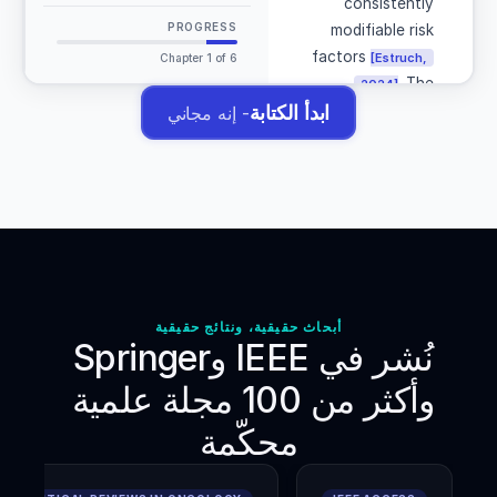
consistently
PROGRESS
modifiable risk
factors
[Estruch,
Chapter
1
of 6
. The
2024]
Mediterranean
ابدأ الكتابة
- إنه مجاني
dietary pattern
in particular has
accumulated
decades of
observational
and
interventional
evidence, yet
أبحاث حقيقية، ونتائج حقيقية
نُشر في IEEE وSpringer 
long-term
outcomes data
وأكثر من 100 مجلة علمية 
in diverse non-
Mediterranean
محكّمة
populations
remain limited