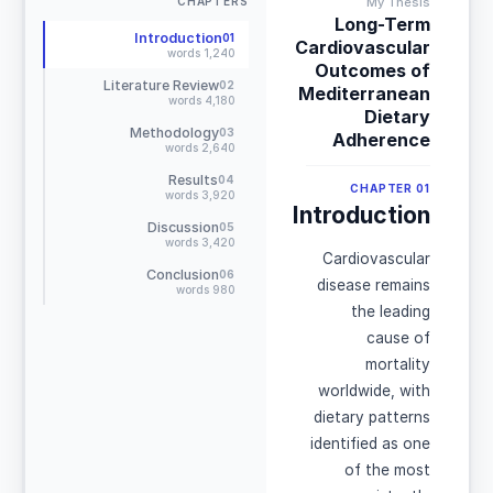
CHAPTERS
My Thesis
[Schmidt, 2024]
Long-Term
[Fischer, 2023]
Introduction
01
Cardiovascular
1,240 words
[Bernard, 2024]
Outcomes of
[Rousseau, 2025]
Literature Review
02
Mediterranean
4,180 words
[Dubois, 2023]
Dietary
[Petersen, 2024]
Methodology
03
Adherence
2,640 words
[Andersen, 2023]
[Larsen, 2025]
Results
04
CHAPTER
01
3,920 words
[Hansen, 2024]
Introduction
[Nielsen, 2023]
Discussion
05
3,420 words
[Jensen, 2025]
Cardiovascular
[Mendoza, 2024]
Conclusion
06
disease remains
[Garcia, 2023]
980 words
the leading
[Lopez, 2025]
[Romero, 2024]
cause of
[Singh, 2024]
mortality
[Kapoor, 2023]
worldwide, with
dietary patterns
identified as one
of the most