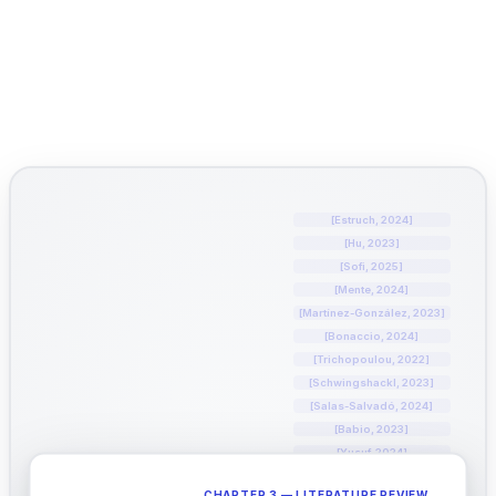
من فصلك الأول وحتى مناقشتك النهائية، اكتب مسوداتك 
بثقة واعتمد على مصادر موثوقة واقتباسات يمكنك الدفاع 
عنها بكل سهولة مع جيني (Jenni AI)!
مجاناً
– ابدأ الكتابة الآن
HC
HC
HC
الخيار الأول لأكثر من 6 ملايين أكاديمي
[Estruch, 2024]
[Hu, 2023]
[Sofi, 2025]
[Mente, 2024]
[Martínez-González, 2023]
[Bonaccio, 2024]
[Trichopoulou, 2022]
[Schwingshackl, 2023]
[Salas-Salvadó, 2024]
[Babio, 2023]
[Yusuf, 2024]
[Hernández-Alonso, 2025]
CHAPTER 3 — LITERATURE REVIEW