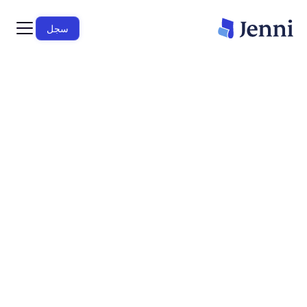
سجل
يثق الباحثون في Jenni لمساعدتهم على إنتاج أعمال
شفافة، قابلة للتحقق، وعالية الجودة عبر مختلف
التخصصات.
مجاناً
– ابدأ الكتابة الآن