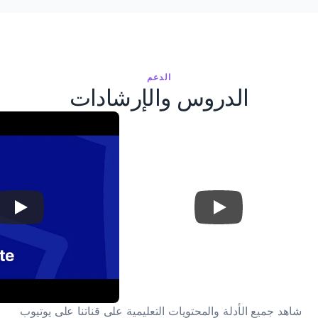
مستقلبات ميكروبيوتا الأمعاء وفشل القلب
جارموخانوف، وآخرون.
Frontiers in Microbiology · 2024
الدعم
التحول نحو المنتجات الغذائية النباتية
الدروس والإرشادات
فيلييه، وآخرون
الاستدامة · 2024
نقل عظم الظنبوب لتجنب البتر
إستيس، وآخرون.
المجلة الدولية لتقارير حالات الجراحة · 2025
الغشاء في حالة التهاب العنبية الفيروسي
دي كروز، وآخرون.
المجلة الدولية لتقارير حالات الجراحة · 2025
التثبيت الألوستيري عبر الديناميكيات الجزيئية
تشانغ، وآخرون.
شاهد جميع الأدلة والمحتويات التعليمية على قناتنا على يوتيوب 