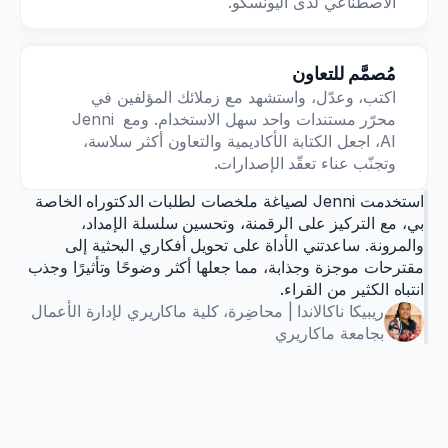
الاصطناعي لدى اليونسكو.
أنظمة الصرف الصحي وتلوث المياه الجوفية
بوتري، وآخرون
مُصمَّم للتعاون
أبحاث المياه · 2025
اكتب، وعدّل، واستشهد مع زملائك المؤلفين في 
محرّر مستندات واحد سهل الاستخدام. ومع Jenni 
المستقبلات في اعتلال الشبكية السكري
AI، اجعل الكتابة الأكاديمية والتعاون أكثر سلاسة، 
مندوجانو-فيرير، وآخرون
وتجنّب عناء تعقّد الإصدارات.
المجلة الكندية لمرض السكري · 2026
استخدمت Jenni لصياغة ملخصات لطلبات الدكتوراه الخاصة 
بي، مع التركيز على الرقمنة، وتحسين سلسلة الإمداد، 
الذكاء الاصطناعي في جراحة استبدال الركبة 
والمرونة. ساعدتني الأداة على تحويل أفكاري البحثية إلى 
بمساعدة الروبوت
مقترحات موجزة وجذابة، مما جعلها أكثر وضوحًا وتأثيرًا وجذب 
بوسكو، وآخرون.
انتباه الكثير من القراء.
الركبة · 2025
ريبيكا ناكالاندا | محاضِرة، كلية ماكاريري لإدارة الأعمال 
بجامعة ماكاريري
التثبيت بالصفائح أحادية القشرة لكسور عظام 
المشط
هيفني، وآخرون.
حوليات الجراحة التجميلية والجمالية · 2025