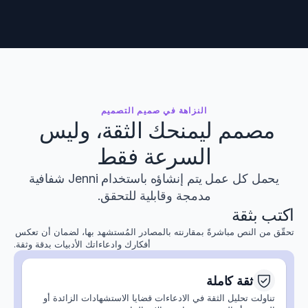
حُسَيْن، وآخرون.
المجلة الدولية للأمراض المعدية · 2024
نمذجة العائد الاجتماعي للأسواق المستدامة
فالتشيتش، وآخرون.
مجلة إدارة المخاطر والإدارة المالية · 2025
النزاهة في صميم التصميم
مصمم ليمنحك الثقة، وليس 
إزالة الكربون من أساطيل الطيران والنقل 
البحري في ألمانيا
السرعة فقط
خانرا، وآخرون
ترابط الطاقة · 2025
يحمل كل عمل يتم إنشاؤه باستخدام Jenni شفافية
مدمجة وقابلية للتحقق.
اكتب بثقة
النمط الهجين في تقييم البصريات
مندوجانو-فيرير، وآخرون
تحقّق من النص مباشرةً بمقارنته بالمصادر المُستشهد بها، لضمان أن تعكس 
التعليم الطبي · 2025
أفكارك وادعاءاتك الأدبيات بدقة وثقة.
ثقة كاملة
التحليل الجينومي لمرض الجلد العقدي
سعيدي، وآخرون.
تناولت تحليل الثقة في الادعاءات قضايا الاستشهادات الزائدة أو 