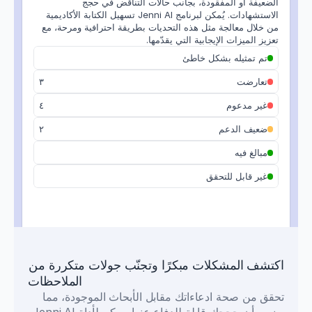
المجلة البيطرية · 2025
الضعيفة أو المفقودة، بجانب حالات التناقض في حجج 
الاستشهادات. يُمكن لبرنامج Jenni AI تسهيل الكتابة الأكاديمية 
من خلال معالجة مثل هذه التحديات بطريقة احترافية ومرحة، مع 
تعزيز الميزات الإيجابية التي يقدّمها.
فرط الغلكزة في ميتابولوم العظام مع التقدم 
في العمر
تم تمثيله بشكل خاطئ
Labeille، وآخرون.
تعارضت
٣
المستقلبات · 2024
غير مدعوم
٤
الخلايا المناعية في التهاب الجلد التماسي 
ضعيف الدعم
٢
التحسسي
مبالغ فيه
سينغتو، وآخرون.
مجلة علم المناعة العصبية · 2025
غير قابل للتحقق
استراتيجيات الوقاية الشاملة القائمة على 
المدرسة
إيسمان وآخرون.
بحوث التنفيذ والممارسة · 2025
اكتشف المشكلات مبكرًا وتجنّب جولات متكررة من 
الملاحظات
ACE وAng II في خلل وظيفة النسيج الدهني
تحقق من صحة ادعاءاتك مقابل الأبحاث الموجودة، مما 