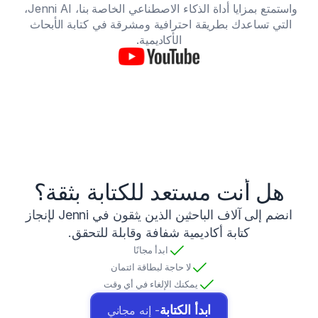
المجلة التركية لعلم المناعة · 2025
واستمتع بمزايا أداة الذكاء الاصطناعي الخاصة بنا، Jenni AI، 
التي تساعدك بطريقة احترافية ومشرقة في كتابة الأبحاث 
الأكاديمية.
الحُرُم الجامعية كبنية تحتية خضراء
ياكيموف، وآخرون.
الأرض · 2025
هل أنت مستعد للكتابة بثقة؟
انضم إلى آلاف الباحثين الذين يثقون في Jenni لإنجاز
كتابة أكاديمية شفافة وقابلة للتحقق.
ابدأ مجانًا
لا حاجة لبطاقة ائتمان
يمكنك الإلغاء في أي وقت
ابدأ الكتابة
- إنه مجاني