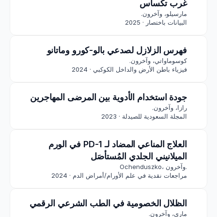
غرب تكساس
مارسيلو، وآخرون.
البيانات باختصار · 2025
فهرس الزلازل لصدعي بالو-كورو وماتانو
كوسوماواتي، وآخرون.
فيزياء باطن الأرض والداخل الكوكبي · 2024
جودة استخدام الأدوية بين المرضى المهاجرين
رازا، وآخرون.
المجلة السعودية للصيدلة · 2023
العلاج المناعي المضاد لـ PD-1 في الورم 
الميلانيني الجلدي المُستأصَل
Ochenduszko، وآخرون.
مراجعات نقدية في علم الأورام/أمراض الدم · 2024
الظلال الخصومية في الطب الشرعي الرقمي
ماري، وآخرون.