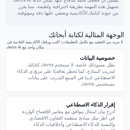
يضمن أن حججك قابلة للدفاع عنها. يمكن لأداة Jenni AI 
Mkhize، وآخرون.
المجلة الدولية للعلوم الجزيئية · 2025
تسهيل هذه المهمة بطريقة احترافية ولطيفة، مما يعزز 
من جودة كتابتك الأكاديمية ويضفي عليها دقة وموثوقية.
مشاركة كبار السن في المجتمع
لينغيرر، وآخرون.
الوجهة المثالية لكتابة أبحاثك
مجلة الدراسات الريفية · 2025
لا مزيد من التعقيد مع تكامل التطبيقات؛ اكتب ورقتك الأكاديمية القادمة في 
مكان واحد مع Jenni AI.
قياس انبعاثات الميثان المعوي للحدّ منها
مارسان، وآخرون.
خصوصية البيانات
PubliCatt (الجامعة الكاثوليكية للقلب المقدس) · 2025
تظل مسوداتك خاصة. لا تستخدم Jenni كتاباتك 
لتدريب النماذج، كما يُحظر تعاقديًا على مزوّدي الذكاء 
الاصطناعي لدينا في المنبع التدريب على بيانات 
حالات استخدام NB-IoT في المؤسسات 
مستخدمي Jenni.
التعليمية
تاروك، وآخرون.
المجلة الدولية لأبحاث علوم الحوسبة · 2024
إقرار الذكاء الاصطناعي
أدرِج بيان امتثال يتوافق مع معايير الإفصاح الواردة 
إعداد خريجين جاهزين للثورة الصناعية 4.0
في أطر مثل مبادئ منظمة التعاون الاقتصادي 
ساباوي وآخرون
والتنمية للذكاء الاصطناعي وأخلاقيات الذكاء 
مجلة EDUCATUM للعلوم الاجتماعية · 2025