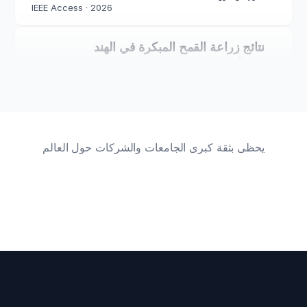
IEEE Access · 2026
نتائج زراعة القمح المبكرة في الهند
البنا، وآخرون.
المجلة الدولية للاستدامة الزراعية · 2025
رفاهية الحيوانات في فن الطهو
هنريكيز، وآخرون.
المجلة الدولية لفن الطهي وعلوم الأغذية · 2025
يحظى بثقة كبرى الجامعات والشركات حول العالم
تصحيح تقلصات الإبط بعد الحروق
هيفني، وآخرون.
بيرنز · 2024
اعتماد طلاب الطب لـ Arkangel AI
كاستانو-فيليغاس، وآخرون.
medRxiv · 2026