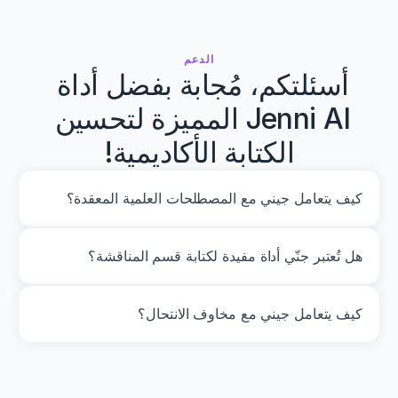
مقارنة كفاءة القطع لسلسلة المنشار
باندور، وآخرون.
الدعم
الغابات · 2025
أسئلتكم، مُجابة بفضل أداة 
Jenni AI المميزة لتحسين 
سلامة عمليات قطع العظم العمودية
شربا، وآخرون.
الكتابة الأكاديمية!
المجلة الدولية لجراحة الفم والوجه والفكين · 2024
كيف يتعامل جيني مع المصطلحات العلمية المعقدة؟
التدخين والتغيرات المناعية في التهاب دواعم 
السن
سيدهارتان، وآخرون.
هل تُعتبر جنّي أداة مفيدة لكتابة قسم المناقشة؟
أرشيفات علم الأحياء الفموي · 2026
نخالة الأرز ومسحوق الفول في الأنظمة الغذائية 
كيف يتعامل جيني مع مخاوف الانتحال؟
اللاتينية
جواريس-كولونغا، وآخرون.
أحدث التطورات في التغذية · 2025