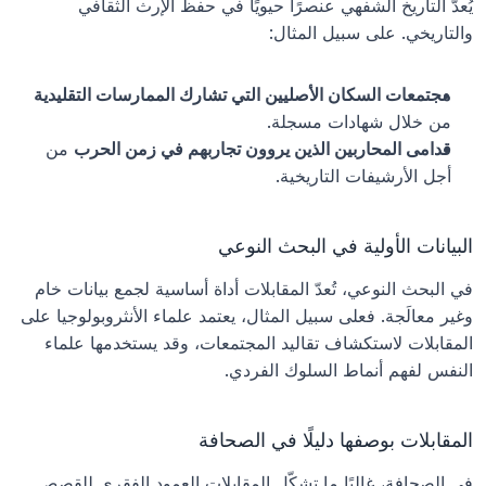
يُعدّ التاريخ الشفهي عنصرًا حيويًا في حفظ الإرث الثقافي 
والتاريخي. على سبيل المثال:
مجتمعات السكان الأصليين التي تشارك الممارسات التقليدية
من خلال شهادات مسجلة.
قدامى المحاربين الذين يروون تجاربهم في زمن الحرب
 من 
أجل الأرشيفات التاريخية.
البيانات الأولية في البحث النوعي
في البحث النوعي، تُعدّ المقابلات أداة أساسية لجمع بيانات خام 
وغير معالَجة. فعلى سبيل المثال، يعتمد علماء الأنثروبولوجيا على 
المقابلات لاستكشاف تقاليد المجتمعات، وقد يستخدمها علماء 
النفس لفهم أنماط السلوك الفردي.
المقابلات بوصفها دليلًا في الصحافة
في الصحافة، غالبًا ما تشكّل المقابلات العمود الفقري للقصص. 