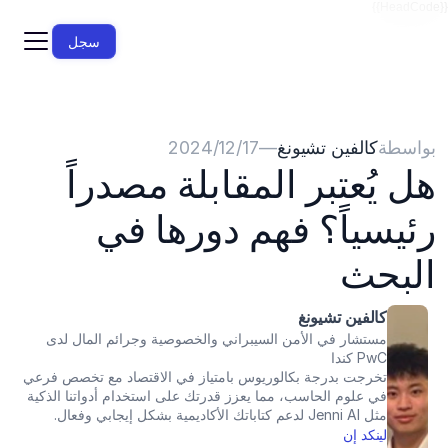
{{HeadCode}}
سجل
بواسطة
كالفين تشيونغ
—
17‏/12‏/2024
هل يُعتبر المقابلة مصدراً 
رئيسياً؟ فهم دورها في 
البحث
كالفين تشيونغ
مستشار في الأمن السيبراني والخصوصية وجرائم المال لدى 
PwC كندا
تخرجت بدرجة بكالوريوس بامتياز في الاقتصاد مع تخصص فرعي 
في علوم الحاسب، مما يعزز قدرتك على استخدام أدواتنا الذكية 
مثل Jenni AI لدعم كتاباتك الأكاديمية بشكل إيجابي وفعال.
لينكد إن