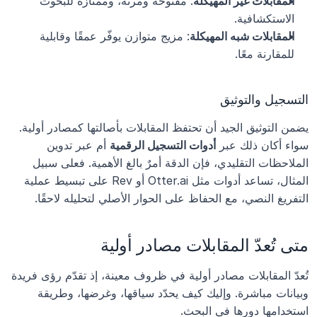
المقابلات غير المهيكلة
: مفتوحة ومرنة، وممتازة للبحوث 
الاستكشافية.
المقابلات شبه المهيكلة
: مزيج متوازن يوفّر عمقًا وقابلية 
للمقارنة معًا.
التسجيل والتوثيق
يضمن التوثيق الجيد أن تحتفظ المقابلات بأصالتها كمصادر أولية. 
سواء أكان ذلك عبر 
أدوات التسجيل الرقمية
 أم عبر تدوين 
الملاحظات التقليدي، فإن الدقة أمرٌ بالغ الأهمية. فعلى سبيل 
المثال، تساعد أدوات مثل Otter.ai أو Rev على تبسيط عملية 
التفريغ النصي، مع الحفاظ على الحوار الأصلي لتحليله لاحقًا.
متى تُعدّ المقابلات مصادر أولية
تُعدّ المقابلات مصادر أولية في ظروف معينة، إذ تقدّم رؤى فريدة 
وبيانات مباشرة. وإليك كيف يحدّد سياقها، وغرضها، وطريقة 
استخدامها دورها في البحث.