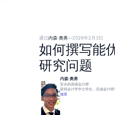
{{HeadCode}}
通过
内森·奧勇
—
2026年2月3日
如何撰写能
研究问题
内森·奧勇
安永的高级会计师
获得会计学学士学位，完成会计研
领英