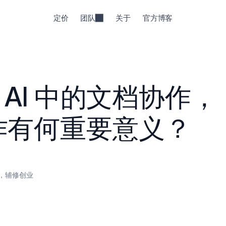
定价
团队
关于
官方博客
i AI 中的文档协作，
作有何重要意义？
，辅修创业