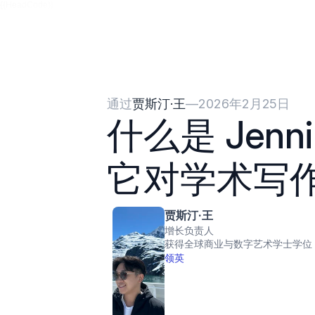
{{HeadCode}}
通过
贾斯汀·王
—
2026年2月25日
什么是 Jenn
它对学术写
贾斯汀·王
增长负责人
获得全球商业与数字艺术学士学位
领英