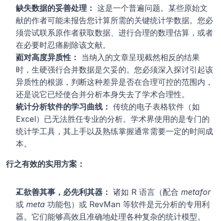
缺失数据的妥善处理：
 这是一个普遍问题。某些原始文
献的作者可能未报告您计算所需的关键统计学数据。您必
须尝试联系原作者获取数据、进行合理的数理估算，或者
在必要时忍痛剔除该文献。
面对高度异质性：
 当纳入的文章呈现截然相反的结果
时，生硬强行合并数据是欠妥的。您必须深入探讨引起该
异质性的根源，判断这种差异是否在合理可控的范围内，
还是说它已经使合并分析本身失去了学术合理性。
统计分析软件的学习曲线：
 传统的电子表格软件（如 
Excel）已无法胜任专业的分析。学术界使用的是专门的
统计学工具，其上手以及熟练掌握通常需要一定的时间成
本。
行之有效的实用方案：
工欲善其事，必先利其器：
 诸如 R 语言（配合 
metafor
或 
meta
 功能包）或 RevMan 等软件是元分析的专用利
器。它们能够高效且准确地处理各种复杂的统计模型。