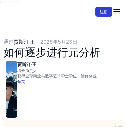
{{HeadCode}}
注册
通过
贾斯汀·王
—
2026年5月23日
如何逐步进行元分析
贾斯汀·王
增长负责人
获得全球商业与数字艺术学士学位，辅修创业
领英