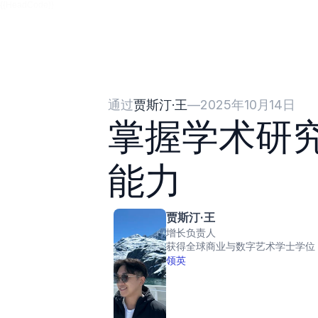
{{HeadCode}}
通过
贾斯汀·王
—
2025年10月14日
掌握学术研
能力
贾斯汀·王
增长负责人
获得全球商业与数字艺术学士学位
领英