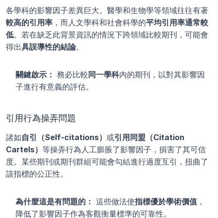
各學科的影響因子差異巨大。醫學和生物學等領域往往有著
較高的引用率
，而人文學科和社會科學的
平均引用率通常較
低
。若在缺乏此背景資訊的情況下跨領域比較期刊，可能會
得出
具誤導性的結論
。
關鍵啟示：
 務必比較
同一學科
內的期刊，以對其影響因
子進行有意義的評估。
引用行為操弄問題
諸如
自引（Self-citations）
或
引用同盟（Citation 
Cartels）
等操弄行為人工膨脹了影響因子，損害了其可信
度。某些期刊或期刊群組可能會勾結進行過度互引，扭曲了
該指標的公正性。
為什麼這是有問題的：
 這些做法使
指標優於學術價值
，
降低了影響因子作為客觀衡量標準的可靠性。