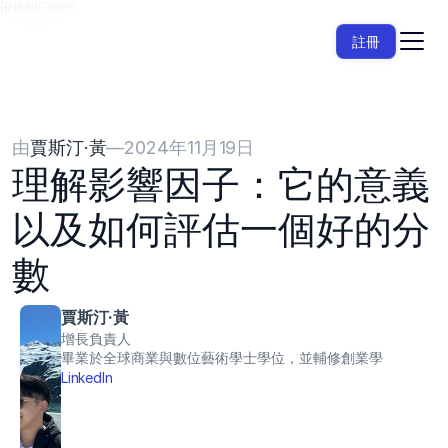
{{HeadCode}}
註冊
由
賈斯汀·黃
—
2024年11月19日
理解影響因子：它的意義
以及如何評估一個好的分
數
賈斯汀·黃
增長負責人
畢業於全球商業與數位藝術學士學位，並輔修創業學
LinkedIn