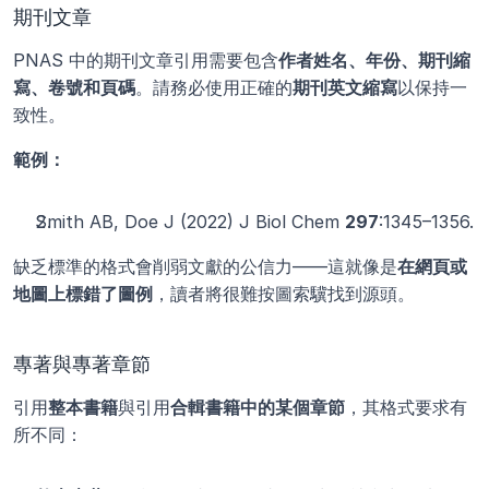
期刊文章
PNAS 中的期刊文章引用需要包含
作者姓名、年份、期刊縮
寫、卷號和頁碼
。請務必使用正確的
期刊英文縮寫
以保持一
致性。
範例：
Smith AB, Doe J (2022) J Biol Chem 
297
:1345–1356.
缺乏標準的格式會削弱文獻的公信力——這就像是
在網頁或
地圖上標錯了圖例
，讀者將很難按圖索驥找到源頭。
專著與專著章節
引用
整本書籍
與引用
合輯書籍中的某個章節
，其格式要求有
所不同：