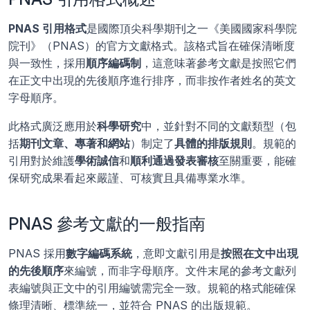
PNAS 引用格式
是國際頂尖科學期刊之一《美國國家科學院
院刊》（PNAS）的官方文獻格式。該格式旨在確保清晰度
與一致性，採用
順序編碼制
，這意味著參考文獻是按照它們
在正文中出現的先後順序進行排序，而非按作者姓名的英文
字母順序。
此格式廣泛應用於
科學研究
中，並針對不同的文獻類型（包
括
期刊文章、專著和網站
）制定了
具體的排版規則
。規範的
引用對於維護
學術誠信
和
順利通過發表審核
至關重要，能確
保研究成果看起來嚴謹、可核實且具備專業水準。
PNAS 參考文獻的一般指南
PNAS 採用
數字編碼系統
，意即文獻引用是
按照在文中出現
的先後順序
來編號，而非字母順序。文件末尾的參考文獻列
表編號與正文中的引用編號需完全一致。規範的格式能確保
條理清晰、標準統一，並符合 PNAS 的出版規範。