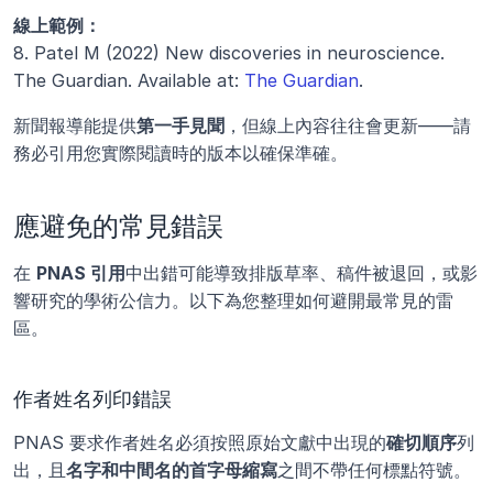
線上範例：
8. Patel M (2022) New discoveries in neuroscience. 
The Guardian. Available at:
 The Guardian
.
新聞報導能提供
第一手見聞
，但線上內容往往會更新——請
務必引用您實際閱讀時的版本以確保準確。
應避免的常見錯誤
在 
PNAS 引用
中出錯可能導致排版草率、稿件被退回，或影
響研究的學術公信力。以下為您整理如何避開最常見的雷
區。
作者姓名列印錯誤
PNAS 要求作者姓名必須按照原始文獻中出現的
確切順序
列
出，且
名字和中間名的首字母縮寫
之間不帶任何標點符號。