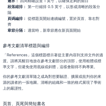
邊界：
 四周精確設置 1 英寸，以確保足夠的留白
段落縮排：
 第一行縮排 0.5 英寸，以形成清晰的段落分
隔
頁碼編排：
 從標題頁開始連續編號，置於頁首、靠右對
齊
章節分隔：
 適當時，新章節應在新頁面開始
參考文獻清單標題與編排
「References」這個標題標示著從主要內容到支持文件的過
渡。請將其醒目地放在參考文獻部分的頂部，使用粗體或標
準文字，但避免使用底線或斜體，這樣會顯得不夠專業。
你的參考文獻清單隨之成為對想要驗證、擴展或批判你的來
源的讀者的一張地圖。清晰的組織和一致的格式展現了學術
上的嚴謹性。
頁首、頁尾與簡短書名