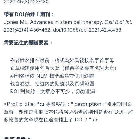
2020;45(3):123-130.
帶有 DOI 的線上期刊：
Jones ML. Advances in stem cell therapy. 
Cell Biol Int.
2021;42(4):456-462. doi:10.1056/cbi.2021.42.4.456
需要記住的關鍵要素：
作者姓名排在最前，格式為姓氏後接名字首字母
文章標題使用句首大寫（僅首字及專有名詞大寫）
期刊名稱依 NLM 標準縮寫並使用斜體
包含卷號、括號內的期號以及頁碼範圍
DOI 對於線上文章必不可少，切勿遺漏
<ProTip title="📖 專業秘訣：" description="引用期刊文
章時，即使是印刷版本也請務必檢查該期刊是否有 DOI，許
多較舊的文章現在也追溯補上了 DOI！" />