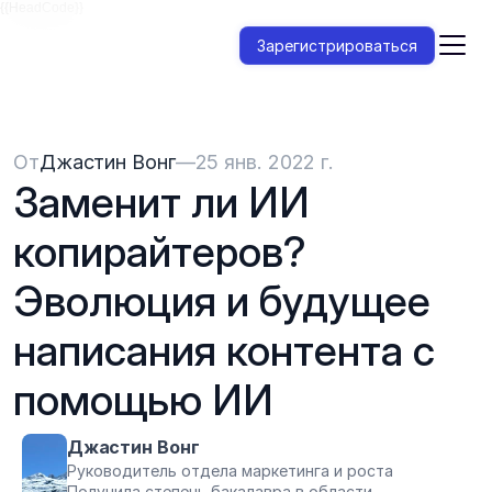
{{HeadCode}}
Зарегистрироваться
От
Джастин Вонг
—
25 янв. 2022 г.
Заменит ли ИИ 
копирайтеров? 
Эволюция и будущее 
написания контента с 
помощью ИИ
Джастин Вонг
Руководитель отдела маркетинга и роста
Получила степень бакалавра в области 