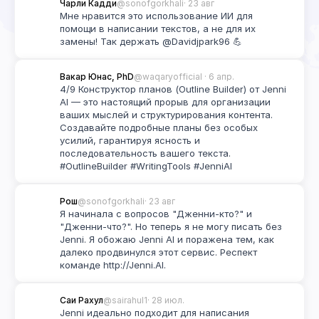
Чарли Кадди
@sonofgorkhali
· 23 авг
Мне нравится это использование ИИ для 
помощи в написании текстов, а не для их 
замены! Так держать @Davidjpark96 💪
Вакар Юнас, PhD
@waqaryofficial
 · 6 апр.
4/9 Конструктор планов (Outline Builder) от Jenni 
AI — это настоящий прорыв для организации 
ваших мыслей и структурирования контента. 
Создавайте подробные планы без особых 
усилий, гарантируя ясность и 
последовательность вашего текста. 
#OutlineBuilder #WritingTools #JenniAI
Рош
@sonofgorkhali
· 23 авг
Я начинала с вопросов "Дженни-кто?" и 
"Дженни-что?". Но теперь я не могу писать без 
Jenni. Я обожаю Jenni AI и поражена тем, как 
далеко продвинулся этот сервис. Респект 
команде http://Jenni.AI.
Саи Рахул
@sairahul1
· 28 июл.
Jenni идеально подходит для написания 