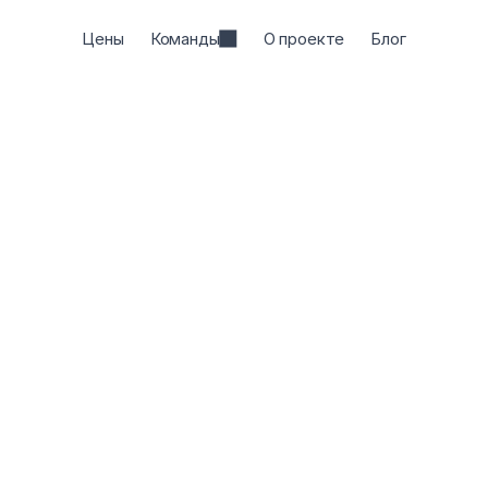
Цены
Команды
О проекте
Блог
✨ Сэкономьте 60
Ежемесячно
Ежегодный
Плюс
П