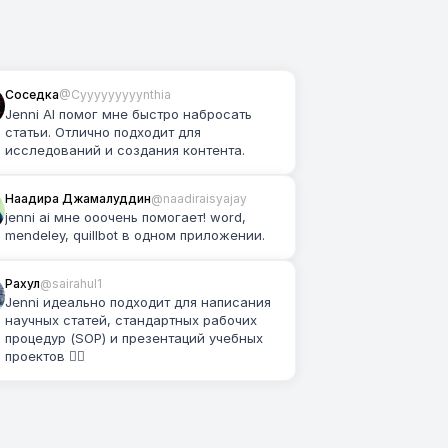
Соседка
@Cyyyyyyyyynthia
Jenni AI помог мне быстро набросать 
статьи. Отлично подходит для 
исследований и создания контента.
Наадира Джамалуддин
@naadiraisyajay
jenni ai мне ооочень помогает! word, 
mendeley, quillbot в одном приложении.
Рахул
@sairahul1
Jenni идеально подходит для написания 
научных статей, стандартных рабочих 
процедур (SOP) и презентаций учебных 
проектов 👌🏽