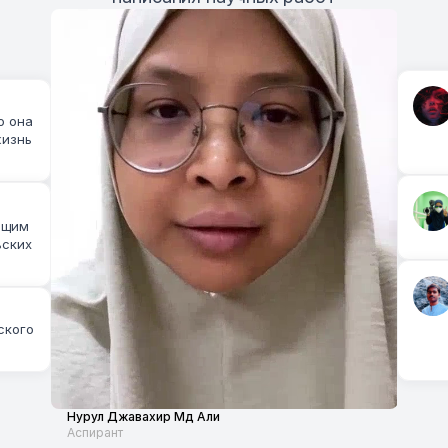
 она 
изнь 
ящим 
ских 
кого 
Нурул Джавахир Мд Али
Аспирант