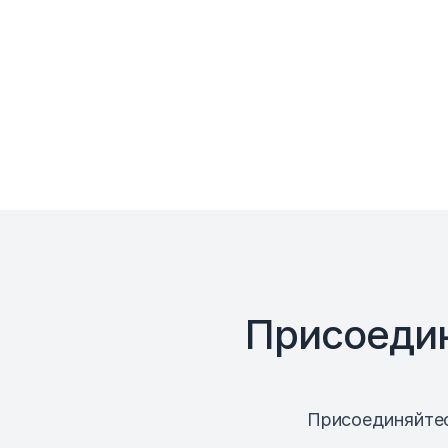
История версий
Стили цитирования
Публикация документов
Поддержка
Служба поддержки
Ог
Присоедин
Присоединяйтес