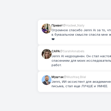
Привет
@Hadeel_Naily
Огромное спасибо Jenni Ai за то, что
в буквальном смысле спасла мне ж
❤️
САРА
@SarahAnnabels
Jenni AI недооценен. Он стал насто
спасением для моих исследователь
работ.
Муштак
@Mushtaq Bilal
Jenni, ИИ-ассистент для академичес
письма, стал еще ЛУЧШЕ и УМНЕЕ.