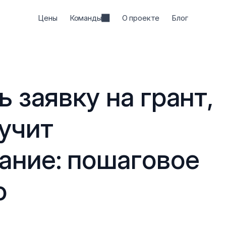
Цены
Команды
О проекте
Блог
 заявку на грант, 
учит 
ние: пошаговое 
о