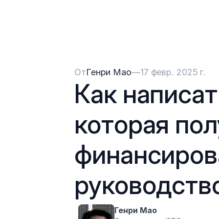
{{HeadCode}}
От
Генри Мао
—
17 февр. 2025 г.
Как написать
которая пол
финансирова
руководств
Генри Мао