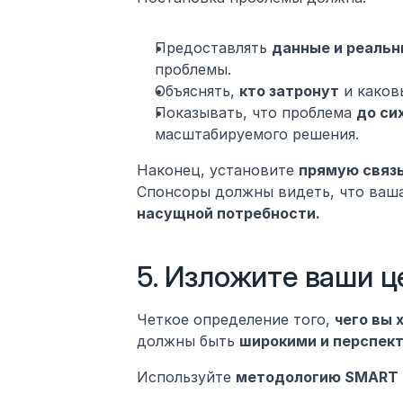
Предоставлять 
данные и реаль
проблемы.
Объяснять, 
кто затронут
 и каков
Показывать, что проблема 
до си
масштабируемого решения.
Наконец, установите 
прямую связ
Спонсоры должны видеть, что ваша
насущной потребности.
5. Изложите ваши ц
Четкое определение того, 
чего вы 
должны быть 
широкими и перспек
Используйте 
методологию SMART