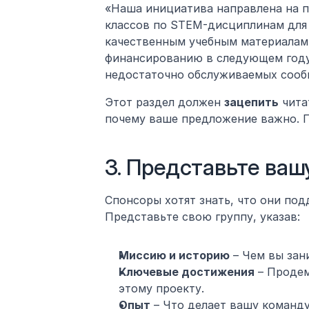
«Наша инициатива направлена на п
классов по STEM-дисциплинам для у
качественным учебным материалам 
финансированию в следующем году 
недостаточно обслуживаемых сооб
Этот раздел должен 
зацепить
 чита
почему ваше предложение важно. П
3. Представьте ва
Спонсоры хотят знать, что они по
Представьте свою группу, указав:
Миссию и историю
 – Чем вы за
Ключевые достижения
 – Проде
этому проекту.
Опыт
 – Что делает вашу команд