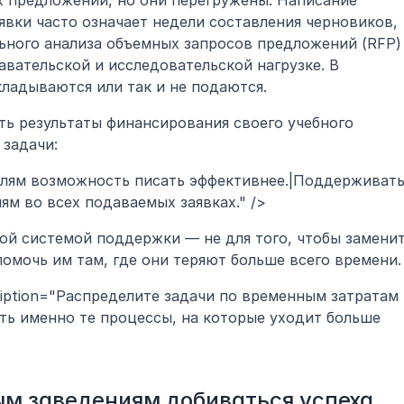
 предложений, но они перегружены. Написание 
вки часто означает недели составления черновиков, 
ьного анализа объемных запросов предложений (RFP) 
авательской и исследовательской нагрузке. В 
ладываются или так и не подаются.
ь результаты финансирования своего учебного 
 задачи:
телям возможность писать эффективнее.|Поддерживать
ям во всех подаваемых заявках." />
й системой поддержки — не для того, чтобы заменит
 помочь им там, где они теряют больше всего времени.
cription="Распределите задачи по временным затратам 
ть именно те процессы, на которые уходит больше 
ым заведениям добиваться успеха