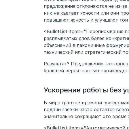
предложения отклоняются не из-за с
них не хватает ясности или они пр
повышают ясность и улучшают тон 
<BulletList items="Переписывания 
расплывчатых слов более конкретн
объяснений в лаконичные формулир
технический или стратегический то
Результат? Предложение, которое ле
большей вероятностью произведет 
Ускорение работы без у
В мире грантов времени всегда ма
подачи заявки часто остается всег
значительно сокращают это время з
<BulletList items="Автоматической