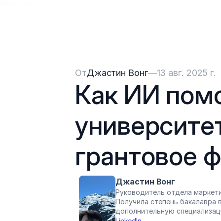
{{HeadCode}}
От
Джастин Вонг
—
13 авг. 2025 г.
Как ИИ помо
университет
грантовое 
Джастин Вонг
Руководитель отдела маркети
Получила степень бакалавра в
дополнительную специализац
LinkedIn