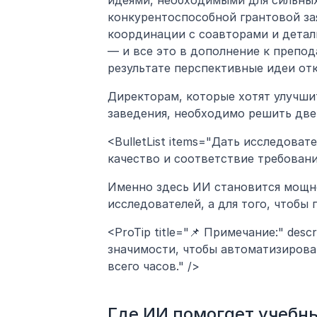
идеями, необходимыми для сильных
конкурентоспособной грантовой зая
координации с соавторами и детал
— и все это в дополнение к препод
результате перспективные идеи отк
Директорам, которые хотят улучшит
заведения, необходимо решить две
<BulletList items="Дать исследова
качество и соответствие требовани
Именно здесь ИИ становится мощно
исследователей, а для того, чтобы
<ProTip title="📌 Примечание:" des
значимости, чтобы автоматизирова
всего часов." />
Где ИИ помогает учебн