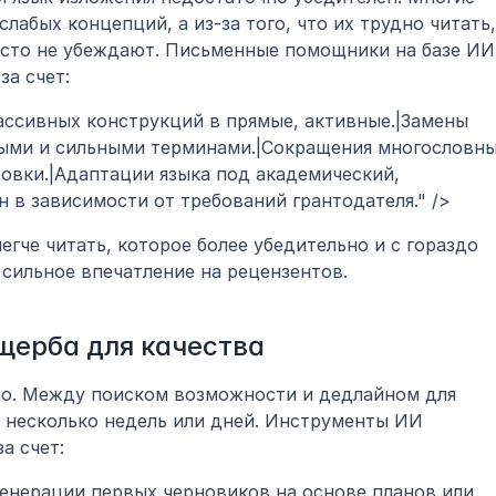
лабых концепций, а из-за того, что их трудно читать, 
осто не убеждают. Письменные помощники на базе ИИ 
за счет:
пассивных конструкций в прямые, активные.|Замены 
ыми и сильными терминами.|Сокращения многословны
овки.|Адаптации языка под академический, 
н в зависимости от требований грантодателя." />
гче читать, которое более убедительно и с гораздо 
сильное впечатление на рецензентов.
щерба для качества
ло. Между поиском возможности и дедлайном для 
о несколько недель или дней. Инструменты ИИ 
а счет:
 генерации первых черновиков на основе планов или 