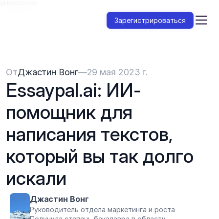
{{HeadCode}}
Зарегистрироваться
От
Джастин Вонг
—
29 мая 2023 г.
Essaypal.ai: ИИ-
помощник для 
написания текстов, 
который вы так долго 
искали
Джастин Вонг
Руководитель отдела маркетинга и роста
Получила степень бакалавра в области 