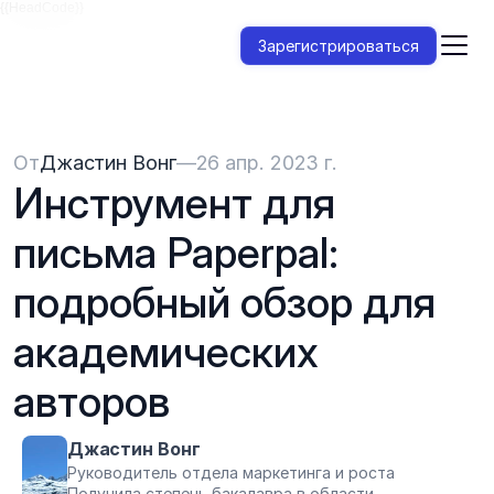
{{HeadCode}}
Зарегистрироваться
От
Джастин Вонг
—
26 апр. 2023 г.
Инструмент для 
письма Paperpal: 
подробный обзор для 
академических 
авторов
Джастин Вонг
Руководитель отдела маркетинга и роста
Получила степень бакалавра в области 