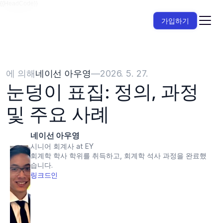
{{HeadCode}}
가입하기
에 의해
네이선 아우영
—
2026. 5. 27.
눈덩이 표집: 정의, 과정 
및 주요 사례
네이선 아우영
시니어 회계사 at EY
회계학 학사 학위를 취득하고, 회계학 석사 과정을 완료했
습니다.
링크드인