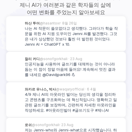
제니 AI가 여러분과 같은 학자들의 삶에 
어떤 변화를 주었는지 알아보세요
하산 투어
@hasantoxr
· 8월 26일
나는 AI 작문이 쓸모없다고 생각했다. 그러다가 학술 작
문을 위한 AI 지원 도우미인 Jenni AI를 발견했다. 그것
은 내가 상상했던 것보다 훨씬 더 발전된 것이었다. 
Jenni AI = ChatGPT x 10.
찰리 커디
@sonofgorkhali 
· 23 Aug
인공지능을 사용하여 글쓰기를 대체하는 것이 아니라 
돕는 이 점이 정말 마음에 들어요! 계속해서 멋진 결과
를 내세요 @Davidjpark96 💪
와카르 유나스, 박사
@waqaryofficial
 · 6 4월
4/9 제니 AI의 아웃라인 빌더는 당신의 생각을 정리하
고 콘텐츠를 구조화하는 데 혁신적입니다. 명확하고 일
관된 글쓰기를 보장하며, 간편하게 자세한 아웃라인을 
작성하세요. #아웃라인빌더 #글쓰기도구 #제니AI
로쉬
@sonofgorkhali
· 23 Aug
저는 Jenni-who와 Jenni-what으로 시작했습니다. 하