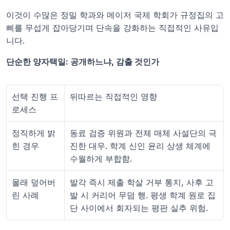
이것이 수많은 정밀 학과와 메이저 국제 학회가 규정집의 고
삐를 무섭게 잡아당기며 단속을 강화하는 직접적인 사유입
니다.
단순한 양자택일: 공개하느냐, 감출 것인가
선택 진행 프
뒤따르는 직접적인 영향
로세스
정직하게 밝
동료 검증 위원과 전체 매체 사설단의 극
힌 경우
진한 대우. 학계 신인 윤리 상생 체계에 
수월하게 부합함.
몰래 덮어버
발각 즉시 제출 학살 거부 통지, 사후 고
린 사례
발 시 커리어 무덤 행. 평생 학계 원로 집
단 사이에서 회자되는 평판 실추 위험.