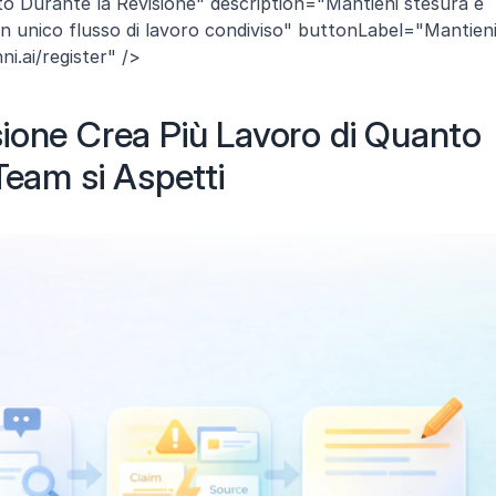
to Durante la Revisione" description="Mantieni stesura e 
 un unico flusso di lavoro condiviso" buttonLabel="Mantieni
ni.ai/register" />
ione Crea Più Lavoro di Quanto 
Team si Aspetti