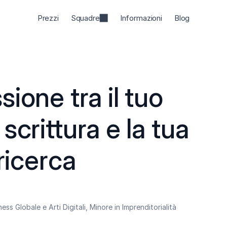
Prezzi
Squadre
Informazioni
Blog
ione tra il tuo 
crittura e la tua 
 ricerca
ss Globale e Arti Digitali, Minore in Imprenditorialità