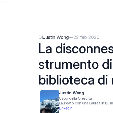
{{HeadCode}}
Di
Justin Wong
—
22 feb 2026
La disconness
strumento di s
biblioteca di
Justin Wong
Capo della Crescita
Laureato con una Laurea in Busine
LinkedIn