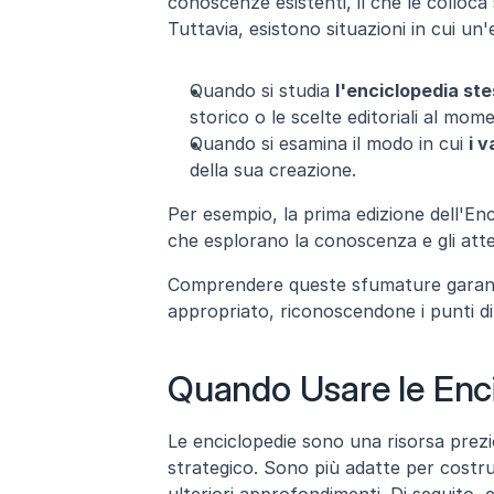
conoscenze esistenti, il che le colloca 
Tuttavia, esistono situazioni in cui u
Quando si studia 
l'enciclopedia st
storico o le scelte editoriali al mom
Quando si esamina il modo in cui 
i v
della sua creazione.
Per esempio, la prima edizione dell'Enc
che esplorano la conoscenza e gli atte
Comprendere queste sfumature garantisc
appropriato, riconoscendone i punti di f
Quando Usare le Enci
Le enciclopedie sono una risorsa prezi
strategico. Sono più adatte per costru