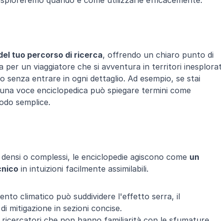
 esploreremo quando e come utilizzarle efficacemente.
del tuo percorso di ricerca
, offrendo un chiaro punto di 
r un viaggiatore che si avventura in territori inesplorati
senza entrare in ogni dettaglio. Ad esempio, se stai 
 una voce enciclopedica può spiegare termini come 
modo semplice.
densi o complessi, le enciclopedie agiscono come 
un 
cnico
 in intuizioni facilmente assimilabili.
o climatico può suddividere l'effetto serra, il 
di mitigazione in sezioni concise.
 ricercatori che non hanno familiarità con le sfumature 