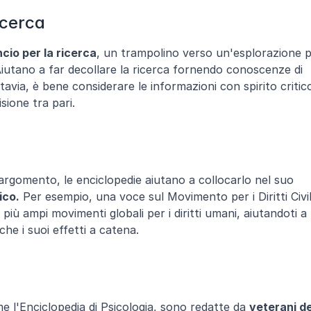
icerca
ncio per la ricerca
, un trampolino verso un'esplorazione pi
Aiutano a far decollare la ricerca fornendo conoscenze di 
avia, è bene considerare le informazioni con spirito critico
sione tra pari.
 di un argomento, le enciclopedie aiutano a collocarlo nel suo 
ico.
 Per esempio, una voce sul Movimento per i Diritti Civili
iù ampi movimenti globali per i diritti umani, aiutandoti a 
e i suoi effetti a catena.
e l'Enciclopedia di Psicologia, sono redatte da 
veterani del