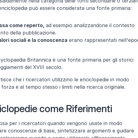
saldamente nella categoria delle fonti secondarie o terziarie
n'enciclopedia può essere considerata una fonte primaria:
essa come reperto,
 ad esempio analizzandone il contesto 
ento della pubblicazione.
alori sociali e la conoscenza
 erano rappresentati nell'epoc
yclopaedia Britannica è una fonte primaria per gli storici 
ggiamenti del XVIII secolo.
e che i ricercatori utilizzino le enciclopedie in modo 
orza e al tempo stesso i limiti nella ricerca originale.
clopedie come Riferimenti
osa per i ricercatori quando vengono usate in modo 
ire conoscenze di base, sintetizzare argomenti e guidare 