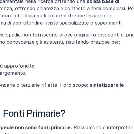
damentale nella ricerca offrendo una 
solida base di 
tenza, offrendo chiarezza e contesto a temi complessi. Per
 con la biologia molecolare potrebbe iniziare con 
ima di approfondire riviste specializzate o esperimenti.
ciclopedie non forniscono prove originali o resoconti di pri
o conoscenze già esistenti, risultando preziose per:
iù approfondite.
n argomento.
darie o terziarie riflette il loro scopo: 
sintetizzare le 
 Fonti Primarie?
opedie non sono fonti primarie.
 Riassumono e interpretan