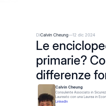
{{HeadCode}}
Di
Calvin Cheung
—
12 dic 2024
Le encicloped
primarie? Co
differenze f
Calvin Cheung
Consulente Associato in Sicurez
Laureato con una Laurea in Econ
LinkedIn