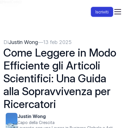
{{HeadCode}}
Iscriviti
Di
Justin Wong
—
13 feb 2025
Come Leggere in Modo 
Efficiente gli Articoli 
Scientifici: Una Guida 
alla Sopravvivenza per 
Ricercatori
Justin Wong
Capo della Crescita
Laureato con una Laurea in Business Globale e Arti 