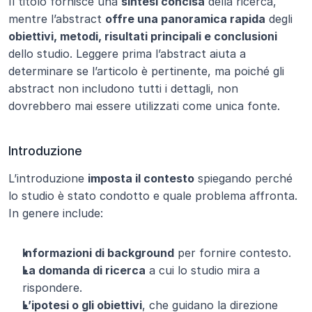
Il titolo fornisce una 
sintesi concisa
 della ricerca, 
mentre l’abstract 
offre una panoramica rapida
 degli 
obiettivi, metodi, risultati principali e conclusioni
dello studio. Leggere prima l’abstract aiuta a 
determinare se l’articolo è pertinente, ma poiché gli 
abstract non includono tutti i dettagli, non 
dovrebbero mai essere utilizzati come unica fonte.
Introduzione
L’introduzione 
imposta il contesto
 spiegando perché 
lo studio è stato condotto e quale problema affronta. 
In genere include:
Informazioni di background
 per fornire contesto.
La domanda di ricerca
 a cui lo studio mira a 
rispondere.
L’ipotesi o gli obiettivi
, che guidano la direzione 