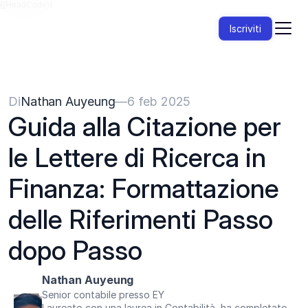
{{HeadCode}}
Iscriviti
Di
Nathan Auyeung
—
6 feb 2025
Guida alla Citazione per 
le Lettere di Ricerca in 
Finanza: Formattazione 
delle Riferimenti Passo 
dopo Passo
Nathan Auyeung
Senior contabile presso EY
Laureato con una laurea in Contabilità, ha completato 