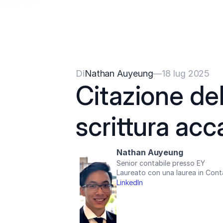
{{HeadCode}}
Di
Nathan Auyeung
—
18 lug 2025
Citazione dell
scrittura ac
Nathan Auyeung
Senior contabile presso EY
Laureato con una laurea in Cont
LinkedIn