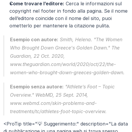
Come trovare l’editore:
 Cerca le informazioni sul 
copyright nel footer in fondo alla pagina. Se il nome 
dell’editore coincide con il nome del sito, puoi 
ometterlo per mantenere la citazione pulita.
Esempio con autore:
 Smith, Helena. "The Women 
Who Brought Down Greece's Golden Dawn." 
The 
Guardian
, 22 Oct. 2020, 
www.theguardian.com/world/2020/oct/22/the-
women-who-brought-down-greeces-golden-dawn.
Esempio senza autore:
 "Athlete’s Foot – Topic 
Overview." 
WebMD
, 25 Sept. 2014, 
www.webmd.com/skin-problems-and-
treatments/tc/athletes-foot-topic-overview.
<ProTip title="💡 Suggerimento:" description="La data 
di pubblicazione in una pagina web si trova spesso 