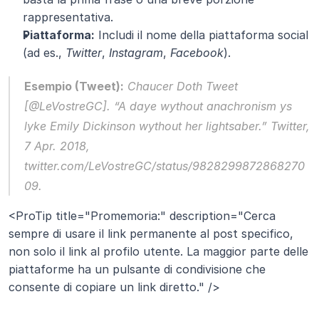
rappresentativa.
Piattaforma:
 Includi il nome della piattaforma social 
(ad es., 
Twitter
, 
Instagram
, 
Facebook
).
Esempio (Tweet):
 Chaucer Doth Tweet 
[@LeVostreGC]. “A daye wythout anachronism ys 
lyke Emily Dickinson wythout her lightsaber.” 
Twitter
, 
7 Apr. 2018, 
twitter.com/LeVostreGC/status/9828299872868270
09.
<ProTip title="Promemoria:" description="Cerca 
sempre di usare il link permanente al post specifico, 
non solo il link al profilo utente. La maggior parte delle 
piattaforme ha un pulsante di condivisione che 
consente di copiare un link diretto." />