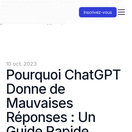
<script type="application/ld+json"> { "@context": "https://schema.org", "@type":
"BreadcrumbList", "itemListElement": [ { "@type": "ListItem", "position": 1, "name":
"ChatGPT ", "item": "https://jenni.ai/chat-gpt" }, { "@type": "ListItem", "position": 2,
Inscrivez-vous
"name": "Erreurs", "item": "https://jenni.ai/chat-gpt/errors" }, { "@type": "ListItem",
"position": 3, "name": "Réponses Incorrectes", "item": "https://jenni.ai/chat-
gpt/incorrect-answers-errors" } ] } </script>
10 oct. 2023
Pourquoi ChatGPT 
Donne de 
Mauvaises 
Réponses : Un 
Guide Rapide