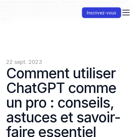
<script type="application/ld+json"> { "@context": "https://schema.org", "@type":
"BreadcrumbList", "itemListElement": [ { "@type": "ListItem", "position": 1, "name":
"Chat GPT", "item": "https://jenni.ai/chat-gpt/" }, { "@type": "ListItem", "position": 2,
Inscrivez-vous
"name": "Comment utiliser", "item": "https://jenni.ai/chat-gpt/how-to-use" } ] }
</script>
22 sept. 2023
Comment utiliser 
ChatGPT comme 
un pro : conseils, 
astuces et savoir-
faire essentiel