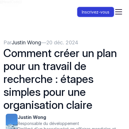
{{HeadCode}}
Inscrivez-vous
Par
Justin Wong
—
20 déc. 2024
Comment créer un plan 
pour un travail de 
recherche : étapes 
simples pour une 
organisation claire
Justin Wong
Responsable du développement
Diplômé d'un baccalauréat en affaires mondiales et 