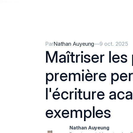
{{HeadCode}}
Par
Nathan Auyeung
—
9 oct. 2025
Maîtriser les
première per
l'écriture ac
exemples
Nathan Auyeung