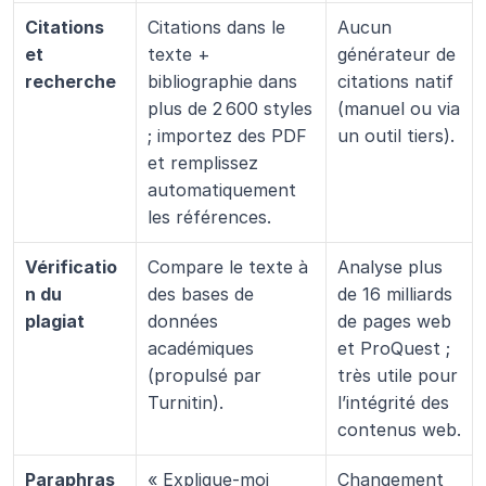
Citations 
Citations dans le 
Aucun 
et 
texte + 
générateur de 
recherche
bibliographie dans 
citations natif 
plus de 2 600 styles 
(manuel ou via 
; importez des PDF 
un outil tiers).
et remplissez 
automatiquement 
les références.
Vérificatio
Compare le texte à 
Analyse plus 
n du 
des bases de 
de 16 milliards 
plagiat
données 
de pages web 
académiques 
et ProQuest ; 
(propulsé par 
très utile pour 
Turnitin).
l’intégrité des 
contenus web.
Paraphras
« Explique-moi 
Changement 