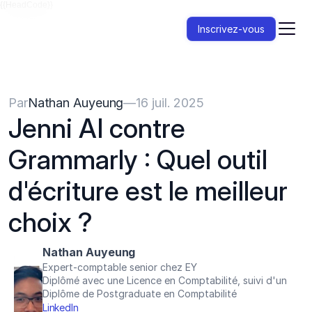
{{HeadCode}}
Inscrivez-vous
Par
Nathan Auyeung
—
16 juil. 2025
Jenni AI contre 
Grammarly : Quel outil 
d'écriture est le meilleur 
choix ?
Nathan Auyeung
Expert-comptable senior chez EY
Diplômé avec une Licence en Comptabilité, suivi d'un 
Diplôme de Postgraduate en Comptabilité
LinkedIn