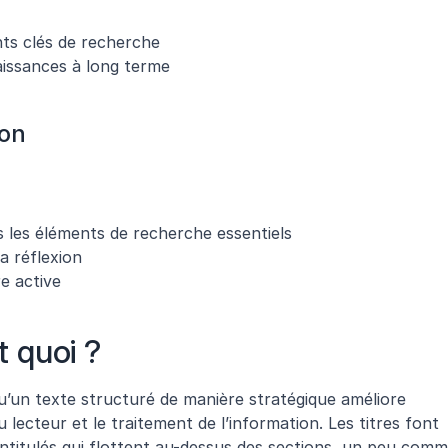
nts clés de recherche
aissances à long terme
ion
rs les éléments de recherche essentiels
a réflexion
e active
t quoi ?
’un texte structuré de manière stratégique améliore 
ecteur et le traitement de l’information. Les titres font 
ntitulés qui flottent au-dessus des sections, un peu comm