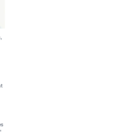
 
t 
s 
 