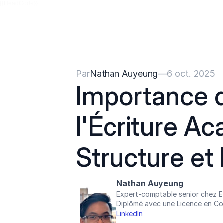
{{HeadCode}}
Par
Nathan Auyeung
—
6 oct. 2025
Importance d
l'Écriture Ac
Structure et
Nathan Auyeung
Expert-comptable senior chez 
Diplômé avec une Licence en Co
LinkedIn