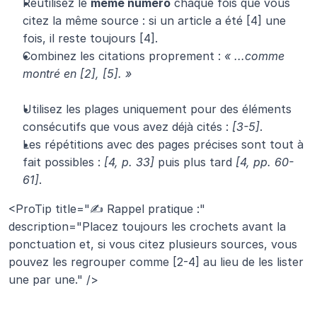
Réutilisez le 
même numéro
 chaque fois que vous 
citez la même source : si un article a été [4] une 
fois, il reste toujours [4].
Combinez les citations proprement : 
« ...comme 
montré en [2], [5]. »
Utilisez les plages uniquement pour des éléments 
consécutifs que vous avez déjà cités : 
[3-5]
.
Les répétitions avec des pages précises sont tout à 
fait possibles : 
[4, p. 33]
 puis plus tard 
[4, pp. 60-
61]
.
<ProTip title="✍️ Rappel pratique :" 
description="Placez toujours les crochets avant la 
ponctuation et, si vous citez plusieurs sources, vous 
pouvez les regrouper comme [2-4] au lieu de les lister 
une par une." />