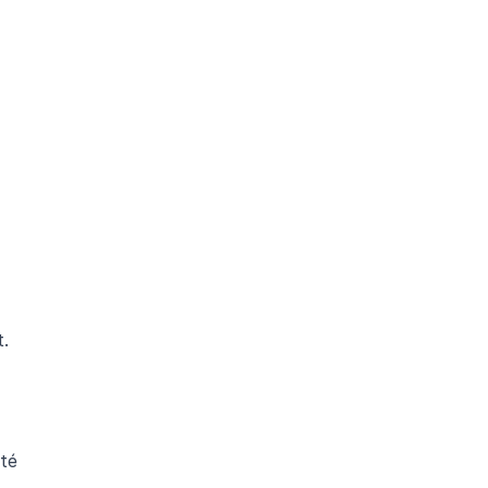
t.
té 