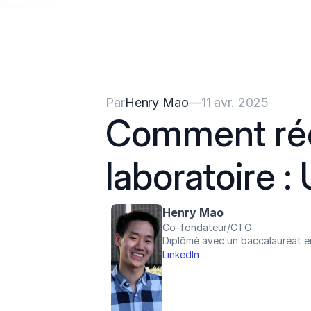
{{HeadCode}}
Par
Henry Mao
—
11 avr. 2025
Comment rédi
laboratoire 
Henry Mao
Co-fondateur/CTO
Diplômé avec un baccalauréat en
LinkedIn