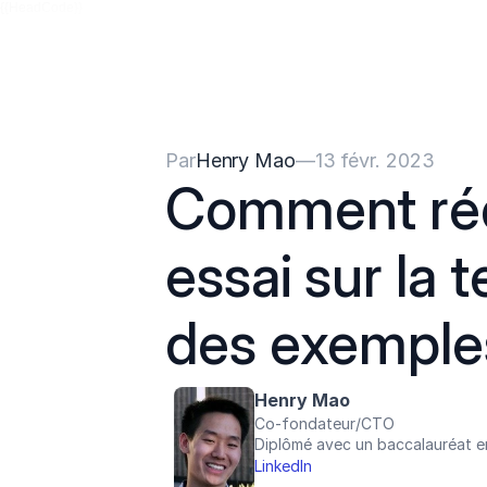
{{HeadCode}}
Par
Henry Mao
—
13 févr. 2023
Comment rédi
essai sur la 
des exemple
Henry Mao
Co-fondateur/CTO
Diplômé avec un baccalauréat en
LinkedIn