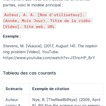
parties, voici le modèle principal :
Auteur, A. A. [Nom d'utilisateur]. 
(Année, Mois Jour). Titre de la vidéo 
[Video]. Site web. URL
Exemple :
Stevens, M. [Vsauce]. (2017, August 14). 
The napkin 
ring problem
 [Video]. YouTube. 
https://www.youtube.com/watch?v=J51ncHP_BrY
Tableau des cas courants
Scénario
Exemple de citation
Auteur 
Nye, B. [TheRealBillNye]. (2009, April 
connu & 
8). 
Bill Nye the science guy on energy