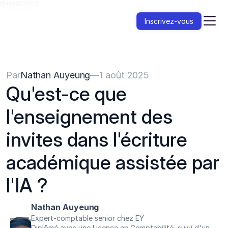
{{HeadCode}}
Inscrivez-vous
Par
Nathan Auyeung
—
1 août 2025
Qu'est-ce que 
l'enseignement des 
invites dans l'écriture 
académique assistée par 
l'IA ?
Nathan Auyeung
Expert-comptable senior chez EY
Diplômé avec une Licence en Comptabilité, suivi d'un 