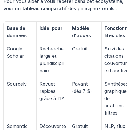
Pour vous aider à vous repérer dans cet écosystème, 
voici un 
tableau comparatif
 des principaux outils :
Base de 
Idéal pour
Modèle 
Fonctionn
données
d'accès
lités clés
Google 
Recherche 
Gratuit
Suivi des 
Scholar
large et 
citations, 
pluridiscipli
couverture 
naire
exhaustive
Sourcely
Revues 
Payant 
Synthèses, 
rapides 
(dès 7 $)
graphiques 
grâce à l'IA
de 
citations, 
filtres
Semantic 
Découverte 
Gratuit
NLP, flux 