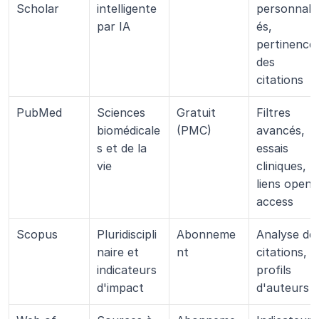
Scholar
intelligente 
personnalis
par IA
és, 
pertinence 
des 
citations
PubMed
Sciences 
Gratuit 
Filtres 
biomédicale
(PMC)
avancés, 
s et de la 
essais 
vie
cliniques, 
liens open 
access
Scopus
Pluridiscipli
Abonneme
Analyse des
naire et 
nt
citations, 
indicateurs 
profils 
d'impact
d'auteurs