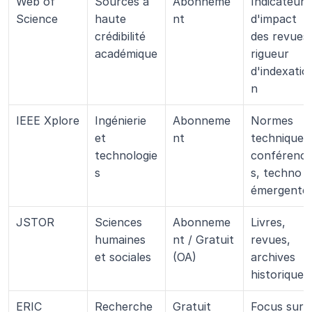
Web of 
Sources à 
Abonneme
Indicateurs 
Science
haute 
nt
d'impact 
crédibilité 
des revues, 
académique
rigueur 
d'indexatio
n
IEEE Xplore
Ingénierie 
Abonneme
Normes 
et 
nt
techniques,
technologie
conférenc
s
s, techno 
émergente
JSTOR
Sciences 
Abonneme
Livres, 
humaines 
nt / Gratuit 
revues, 
et sociales
(OA)
archives 
historiques
ERIC
Recherche 
Gratuit
Focus sur 