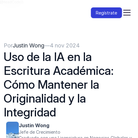
{{HeadCode}}
Regístrate
Por
Justin Wong
—
4 nov 2024
Uso de la IA en la 
Escritura Académica: 
Cómo Mantener la 
Originalidad y la 
Integridad
Justin Wong
Jefe de Crecimiento
Graduado con una Licenciatura en Negocios Globales y 