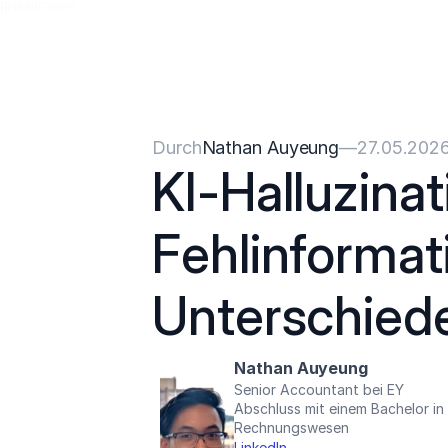
{{HeadCode}}
Durch
Nathan Auyeung
—
27.05.202
KI-Halluzinati
Fehlinformati
Unterschiede
Nathan Auyeung
Senior Accountant bei EY
Abschluss mit einem Bachelor i
Rechnungswesen
LinkedIn