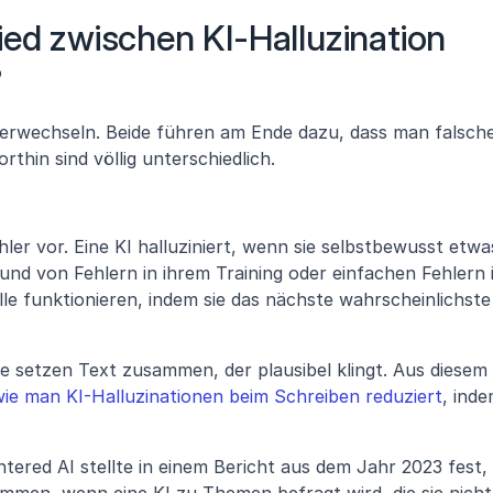
ed zwischen KI-Halluzination 
?
u verwechseln. Beide führen am Ende dazu, dass man falsche
thin sind völlig unterschiedlich.
ler vor. Eine KI halluziniert, wenn sie selbstbewusst etwas
und von Fehlern in ihrem Training oder einfachen Fehlern i
e funktionieren, indem sie das nächste wahrscheinlichste 
e setzen Text zusammen, der plausibel klingt. Aus diesem 
wie man KI-Halluzinationen beim Schreiben reduziert
, inde
ered AI stellte in einem Bericht aus dem Jahr 2023 fest, 
mmen, wenn eine KI zu Themen befragt wird, die sie nicht 