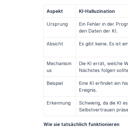
Aspekt
KI-Halluzination
Ursprung
Ein Fehler in der Pro
den Daten der KI.
Absicht
Es gibt keine. Es ist e
Mechanism
Die KI errät, welche W
us
Nächstes folgen sollt
Beispiel
Eine KI erfindet ein his
Ereignis.
Erkennung
Schwierig, da die KI e
Selbstvertrauen präse
Wie sie tatsächlich funktionieren