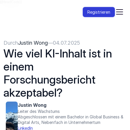
{{HeadCode}}
Registrieren
Durch
Justin Wong
—
04.07.2025
Wie viel KI-Inhalt ist in 
einem 
Forschungsbericht 
akzeptabel?
Justin Wong
Leiter des Wachstums
Abgeschlossen mit einem Bachelor in Global Business & 
Digital Arts, Nebenfach in Unternehmertum
LinkedIn