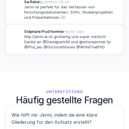
Sai Rahul
@sairahul1
· 28 Jul
Jenni ist perfekt für das Verfassen von 
Forschungsdokumenten, SOPs, Studienprojekten 
und Präsentationen 👌🏽
Stéphane Prud'homme
Hey
30. Sept
http://jenni.ai ist großartig und super nützlich! 
Danke an @Davidjpark96 und @whoisjenniai fyi 
@Phd_jeu @DoctoralStories @WriteThatPhD
UNTERSTÜTZUNG
Häufig gestellte Fragen
Wie hilft mir Jenni, indem sie eine klare 
Gliederung für den Aufsatz erstellt?