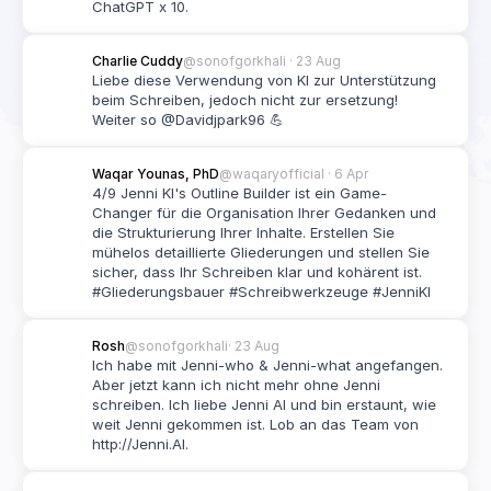
ChatGPT x 10.
Charlie Cuddy
@sonofgorkhali 
· 23 Aug
Liebe diese Verwendung von KI zur Unterstützung 
beim Schreiben, jedoch nicht zur ersetzung! 
Weiter so @Davidjpark96 💪
Waqar Younas, PhD
@waqaryofficial
 · 6 Apr
4/9 Jenni KI's Outline Builder ist ein Game-
Changer für die Organisation Ihrer Gedanken und 
die Strukturierung Ihrer Inhalte. Erstellen Sie 
mühelos detaillierte Gliederungen und stellen Sie 
sicher, dass Ihr Schreiben klar und kohärent ist. 
#Gliederungsbauer #Schreibwerkzeuge #JenniKI
Rosh
@sonofgorkhali
· 23 Aug
Ich habe mit Jenni-who & Jenni-what angefangen. 
Aber jetzt kann ich nicht mehr ohne Jenni 
schreiben. Ich liebe Jenni AI und bin erstaunt, wie 
weit Jenni gekommen ist. Lob an das Team von 
http://Jenni.AI.